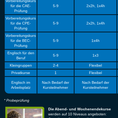
Vorbereitungskurs
für die CAE-
5-9
2x2h, 1x4h
Prüfung
Vorbereitungskurs
für die CPE-
5-9
2x2h, 1x4h
Prüfung
Vorbereitungskurs
für die BEC-
5-9
1x4h
Prüfung
Englisch für den
5-9
1x3
Beruf
Kleingruppen
2-4
Flexibel
Privatkurse
1
Flexibel
Englisch im
Nach Bedarf der
Nach Bedarf der
Arbeitsplatz
Kursteilnehmer
Kursteilnehmer
* Probeprüfung
Die Abend- und Wochenendekurse
werden auf 10 Niveaus angeboten: