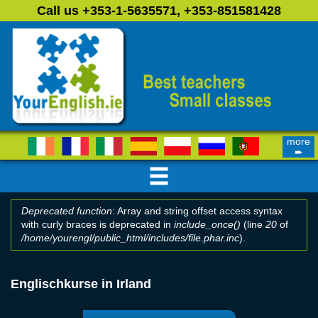
Skip to main content
Call us +353-1-5635571, +353-851581428
more
➨
Deprecated function
: Array and string offset access syntax
with curly braces is deprecated in
include_once()
(line
20
of
Error message
/home/yourengl/public_html/includes/file.phar.inc
).
Englischkurse in Irland