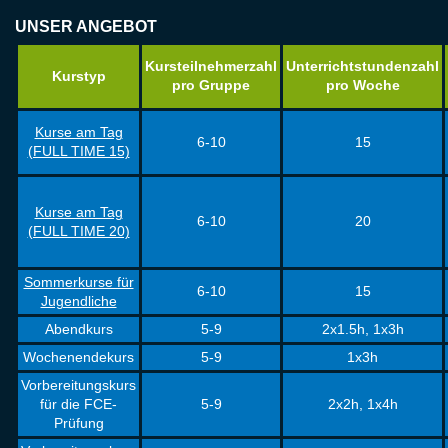
UNSER ANGEBOT
Kursteilnehmerzahl
Unterrichtstundenzahl
Kurstyp
pro Gruppe
pro Woche
Kurse am Tag
6-10
15
(FULL TIME 15)
Kurse am Tag
6-10
20
(FULL TIME 20)
Sommerkurse für
6-10
15
Jugendliche
Abendkurs
5-9
2x1.5h, 1x3h
Wochenendekurs
5-9
1x3h
Vorbereitungskurs
für die FCE-
5-9
2x2h, 1x4h
Prüfung